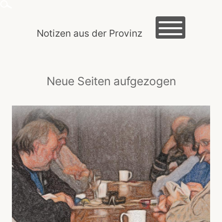
Skip
to
content
Notizen aus der Provinz
HOME
Neue Seiten aufgezogen
MACLOG
TRAUTES HEIM
EXKURSIONEN
KREIDEZEIT
ROMANTIK