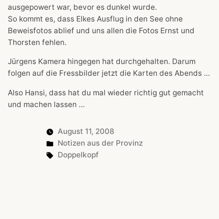
ausgepowert war, bevor es dunkel wurde.
So kommt es, dass Elkes Ausflug in den See ohne
Beweisfotos ablief und uns allen die Fotos Ernst und
Thorsten fehlen.
Jürgens Kamera hingegen hat durchgehalten. Darum
folgen auf die Fressbilder jetzt die Karten des Abends …
Also Hansi, dass hat du mal wieder richtig gut gemacht
und machen lassen …
August 11, 2008
Posted
Notizen aus der Provinz
in
Tags:
Doppelkopf
Next
Next Post
Beitragsnavigation
post:
Lebende Figuren von Mailand bis Köln