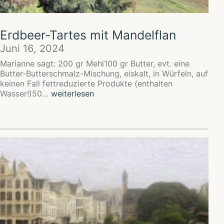
Erdbeer-Tartes mit Mandelflan
Juni 16, 2024
Marianne sagt: 200 gr Mehl100 gr Butter, evt. eine
Butter-Butterschmalz-Mischung, eiskalt, in Würfeln, auf
keinen Fall fettreduzierte Produkte (enthalten
Erdbeer-
Wasser!)50…
weiterlesen
Tartes
mit
Mandelflan