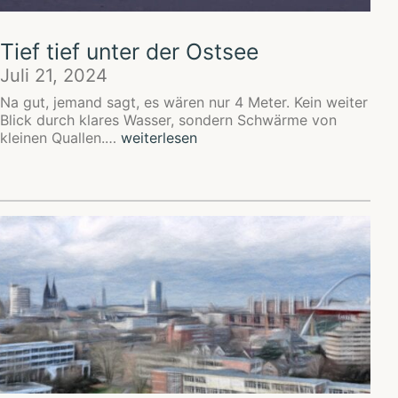
Tief tief unter der Ostsee
Juli 21, 2024
Na gut, jemand sagt, es wären nur 4 Meter. Kein weiter
Blick durch klares Wasser, sondern Schwärme von
Tief
kleinen Quallen.…
weiterlesen
tief
unter
der
Ostsee