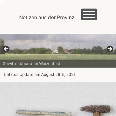
Skip
to
content
Notizen aus der Provinz
HOME
MACLOG
TRAUTES HEIM
EXKURSIONEN
Gewitter über dem Weizenfeld
KREIDEZEIT
Letztes Update am
August 29th, 2021
ROMANTIK