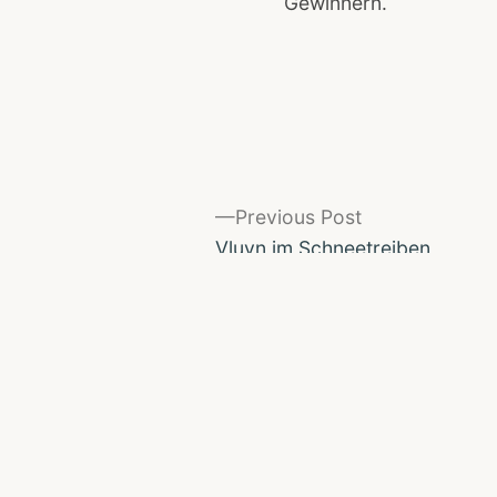
Gewinnern.
Previous
Previous Post
Beitragsnavigation
post:
Vluyn im Schneetreiben
Impressum