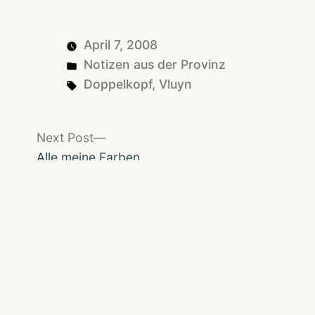
April 7, 2008
Posted
Notizen aus der Provinz
in
Tags:
Doppelkopf
,
Vluyn
Next
Next Post
post:
Alle meine Farben
Suchen