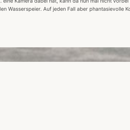
1. eine Kamera dabei hat, kann da nun mal nicht vorbe
en Wasserspeier. Auf jeden Fall aber phantasievolle 