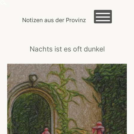
Skip
to
content
Notizen aus der Provinz
HOME
Nachts ist es oft dunkel
MACLOG
TRAUTES HEIM
EXKURSIONEN
KREIDEZEIT
ROMANTIK