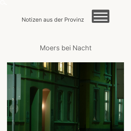
Skip
to
content
Notizen aus der Provinz
HOME
Moers bei Nacht
MACLOG
TRAUTES HEIM
EXKURSIONEN
KREIDEZEIT
ROMANTIK