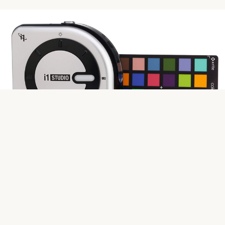
Wenn es um das Ausmessen des Monitors geht, sind
Spektralmessgeräte nicht unbedingt besser als
Kolorimeter, aber sie können auch Beamer und Drucker
profilieren.
Pflichtübung
für Fotografen: Monitore kalibrieren