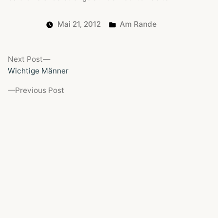
Posted
Mai 21, 2012
Am Rande
in
Next
Next Post
Beitragsnavigation
post:
Wichtige Männer
Previous
Previous Post
post:
Gelber Zettel: zip-Datei im Terminal erstellen
Impressum
Datenschutz
Suchen
nach: