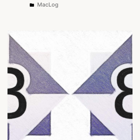
Posted
MacLog
in