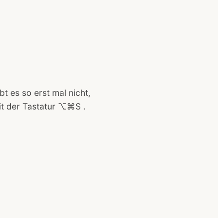
t es so erst mal nicht,
it der Tastatur ⌥⌘S .