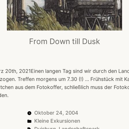
From Down till Dusk
z 20th, 2021Einen langen Tag sind wir durch den Land
ogen. Treffen morgens um 7.30 (!) … Frühstück mit Ka
hen aus dem Fotokoffer, schließlich muss der Fotoko
den.
Oktober 24, 2004
Posted
Kleine Exkursionen
in
Tags:
Duisburg
,
Landschaftspark
,