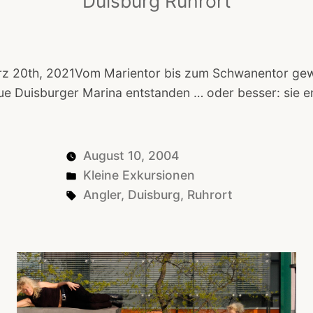
Duisburg Ruhrort
rz 20th, 2021Vom Marientor bis zum Schwanentor ge
ue Duisburger Marina entstanden … oder besser: sie e
August 10, 2004
Posted
Kleine Exkursionen
in
Tags:
Angler
,
Duisburg
,
Ruhrort