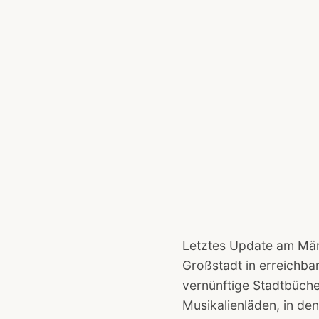
Letztes Update am März
Großstadt in erreichba
vernünftige Stadtbüch
Musikalienläden, in de